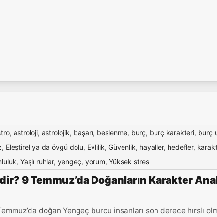
stro
,
astroloji
,
astrolojik
,
başarı
,
beslenme
,
burç
,
burç karakteri
,
burç 
z
,
Eleştirel ya da övgü dolu
,
Evlilik
,
Güvenlik
,
hayaller
,
hedefler
,
karakt
luluk
,
Yaşlı ruhlar
,
yengeç
,
yorum
,
Yüksek stres
ir? 9 Temmuz’da Doğanların Karakter Anal
Temmuz’da doğan Yengeç burcu insanları son derece hırslı ol