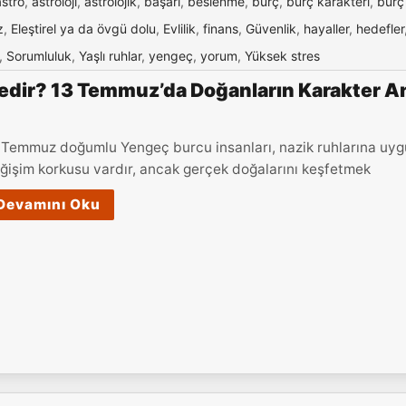
astro
,
astroloji
,
astrolojik
,
başarı
,
beslenme
,
burç
,
burç karakteri
,
burç
z
,
Eleştirel ya da övgü dolu
,
Evlilik
,
finans
,
Güvenlik
,
hayaller
,
hedefler
,
Sorumluluk
,
Yaşlı ruhlar
,
yengeç
,
yorum
,
Yüksek stres
dir? 13 Temmuz’da Doğanların Karakter An
 Temmuz doğumlu Yengeç burcu insanları, nazik ruhlarına uygun b
ğişim korkusu vardır, ancak gerçek doğalarını keşfetmek
Devamını Oku