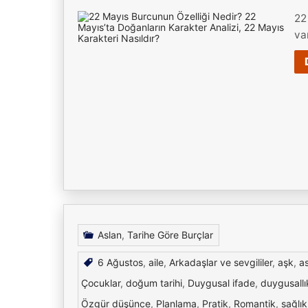
22
va
Aslan
,
Tarihe Göre Burçlar
6 Ağustos
,
aile
,
Arkadaşlar ve sevgililer
,
aşk
,
a
Çocuklar
,
doğum tarihi
,
Duygusal ifade
,
duygusallı
Özgür düşünce
,
Planlama
,
Pratik
,
Romantik
,
sağlık