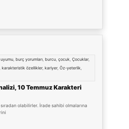
 uyumu
,
burç yorumları
,
burcu
,
çocuk
,
Çocuklar
,
,
karakteristik özellikler
,
kariyer
,
Öz-yeterlik
,
alizi, 10 Temmuz Karakteri
radan olabilirler. İrade sahibi olmalarına
ini