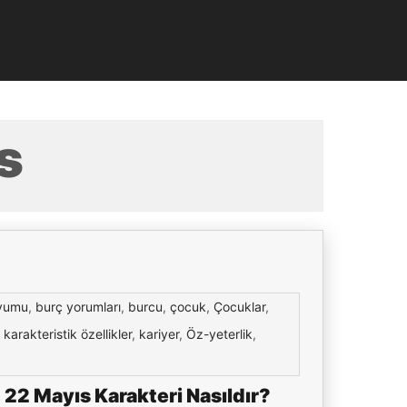
s
yumu
,
burç yorumları
,
burcu
,
çocuk
,
Çocuklar
,
,
karakteristik özellikler
,
kariyer
,
Öz-yeterlik
,
 22 Mayıs Karakteri Nasıldır?