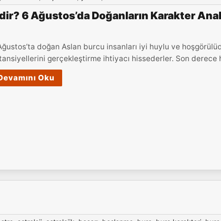
ir? 6 Ağustos’da Doğanların Karakter Anali
Ağustos’ta doğan Aslan burcu insanları iyi huylu ve hoşgörülüd
tansiyellerini gerçekleştirme ihtiyacı hissederler. Son derece hı
Devamını Oku