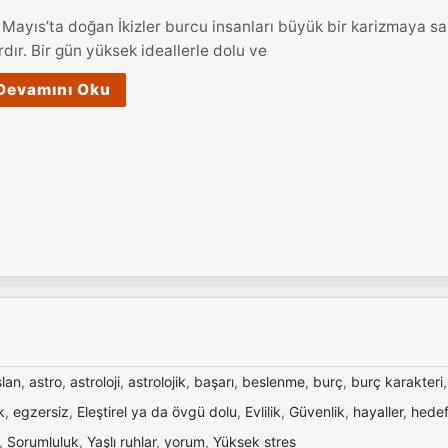
 Mayıs’ta doğan İkizler burcu insanları büyük bir karizmaya sa
rdır. Bir gün yüksek ideallerle dolu ve
Devamını Oku
slan
,
astro
,
astroloji
,
astrolojik
,
başarı
,
beslenme
,
burç
,
burç karakteri
k
,
egzersiz
,
Eleştirel ya da övgü dolu
,
Evlilik
,
Güvenlik
,
hayaller
,
hedef
,
Sorumluluk
,
Yaşlı ruhlar
,
yorum
,
Yüksek stres