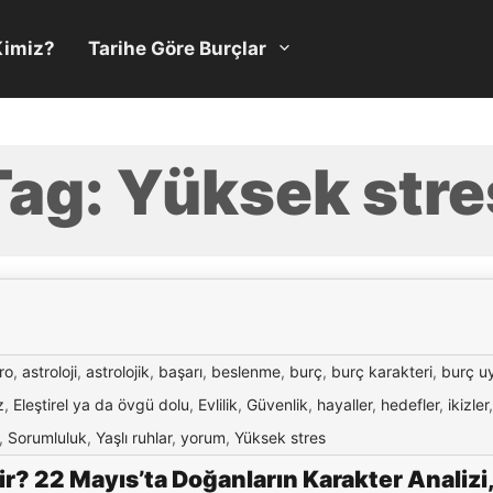
Kimiz?
Tarihe Göre Burçlar
Tag:
Yüksek stre
ro
,
astroloji
,
astrolojik
,
başarı
,
beslenme
,
burç
,
burç karakteri
,
burç u
z
,
Eleştirel ya da övgü dolu
,
Evlilik
,
Güvenlik
,
hayaller
,
hedefler
,
ikizler
,
Sorumluluk
,
Yaşlı ruhlar
,
yorum
,
Yüksek stres
r? 22 Mayıs’ta Doğanların Karakter Analizi,