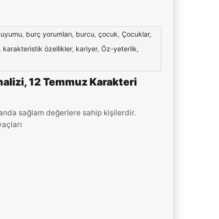
 uyumu
,
burç yorumları
,
burcu
,
çocuk
,
Çocuklar
,
,
karakteristik özellikler
,
kariyer
,
Öz-yeterlik
,
alizi, 12 Temmuz Karakteri
da sağlam değerlere sahip kişilerdir.
yaçları