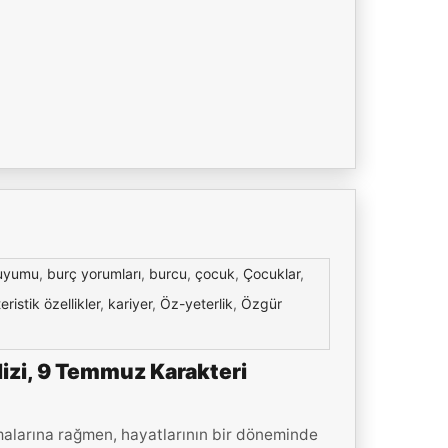
uyumu
,
burç yorumları
,
burcu
,
çocuk
,
Çocuklar
,
eristik özellikler
,
kariyer
,
Öz-yeterlik
,
Özgür
izi, 9 Temmuz Karakteri
malarına rağmen, hayatlarının bir döneminde