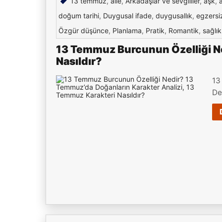
13 temmuz
,
aile
,
Arkadaşlar ve sevgililer
,
aşk
,
doğum tarihi
,
Duygusal ifade
,
duygusallık
,
egzersi
Özgür düşünce
,
Planlama
,
Pratik
,
Romantik
,
sağlık
13 Temmuz Burcunun Özelliği Ne
Nasıldır?
13
De