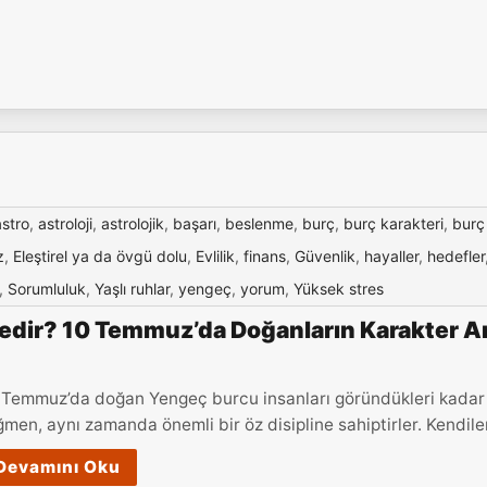
astro
,
astroloji
,
astrolojik
,
başarı
,
beslenme
,
burç
,
burç karakteri
,
burç
z
,
Eleştirel ya da övgü dolu
,
Evlilik
,
finans
,
Güvenlik
,
hayaller
,
hedefler
,
Sorumluluk
,
Yaşlı ruhlar
,
yengeç
,
yorum
,
Yüksek stres
dir? 10 Temmuz’da Doğanların Karakter An
 Temmuz’da doğan Yengeç burcu insanları göründükleri kadar sı
ğmen, aynı zamanda önemli bir öz disipline sahiptirler. Kendiler
Devamını Oku