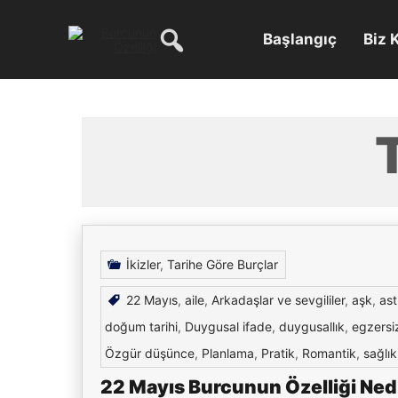
Skip
to
content
Başlangıç
Biz 
İkizler
,
Tarihe Göre Burçlar
22 Mayıs
,
aile
,
Arkadaşlar ve sevgililer
,
aşk
,
ast
doğum tarihi
,
Duygusal ifade
,
duygusallık
,
egzersi
Özgür düşünce
,
Planlama
,
Pratik
,
Romantik
,
sağlık
22 Mayıs Burcunun Özelliği Nedi