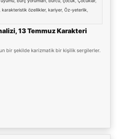
 uyumu
,
burç yorumları
,
burcu
,
çocuk
,
Çocuklar
,
,
karakteristik özellikler
,
kariyer
,
Öz-yeterlik
,
alizi, 13 Temmuz Karakteri
ir şekilde karizmatik bir kişilik sergilerler.