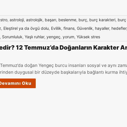
stro
,
astroloji
,
astrolojik
,
başarı
,
beslenme
,
burç
,
burç karakteri
,
burç
z
,
Eleştirel ya da övgü dolu
,
Evlilik
,
finans
,
Güvenlik
,
hayaller
,
hedefler
,
Sorumluluk
,
Yaşlı ruhlar
,
yengeç
,
yorum
,
Yüksek stres
dir? 12 Temmuz’da Doğanların Karakter An
 Temmuz’da doğan Yengeç burcu insanları sosyal ve aynı zaman
rinden duygusal bir düzeyde başkalarıyla bağlantı kurma ihti
Devamını Oku