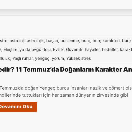
stro
,
astroloji
,
astrolojik
,
başarı
,
beslenme
,
burç
,
burç karakteri
,
burç
z
,
Eleştirel ya da övgü dolu
,
Evlilik
,
Güvenlik
,
hayaller
,
hedefler
,
karakt
luluk
,
Yaşlı ruhlar
,
yengeç
,
yorum
,
Yüksek stres
dir? 11 Temmuz’da Doğanların Karakter Ana
 Temmuz’da doğan Yengeç burcu insanları nazik ve cömert olsal
ndilerinde tuttukları için her zaman dünyanın zirvesinde gibi
Devamını Oku