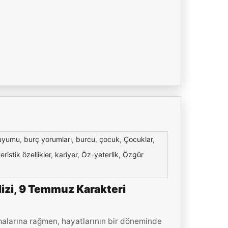
uyumu
,
burç yorumları
,
burcu
,
çocuk
,
Çocuklar
,
eristik özellikler
,
kariyer
,
Öz-yeterlik
,
Özgür
izi, 9 Temmuz Karakteri
malarına rağmen, hayatlarının bir döneminde