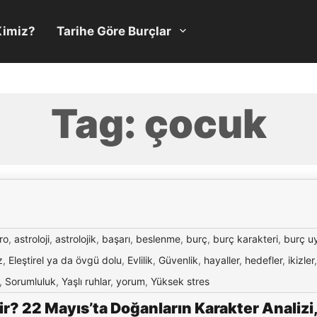
Kimiz?
Tarihe Göre Burçlar
Tag:
çocuk
ro
,
astroloji
,
astrolojik
,
başarı
,
beslenme
,
burç
,
burç karakteri
,
burç u
z
,
Eleştirel ya da övgü dolu
,
Evlilik
,
Güvenlik
,
hayaller
,
hedefler
,
ikizler
,
Sorumluluk
,
Yaşlı ruhlar
,
yorum
,
Yüksek stres
r? 22 Mayıs’ta Doğanların Karakter Analizi,