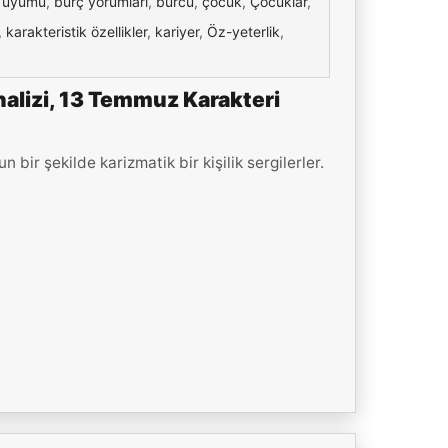
 uyumu
,
burç yorumları
,
burcu
,
çocuk
,
Çocuklar
,
,
karakteristik özellikler
,
kariyer
,
Öz-yeterlik
,
alizi, 13 Temmuz Karakteri
ir şekilde karizmatik bir kişilik sergilerler.