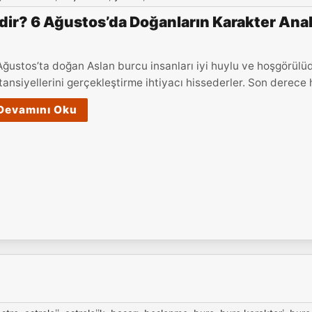
ir? 6 Ağustos’da Doğanların Karakter Anali
Ağustos’ta doğan Aslan burcu insanları iyi huylu ve hoşgörülüd
tansiyellerini gerçekleştirme ihtiyacı hissederler. Son derece hı
Devamını Oku