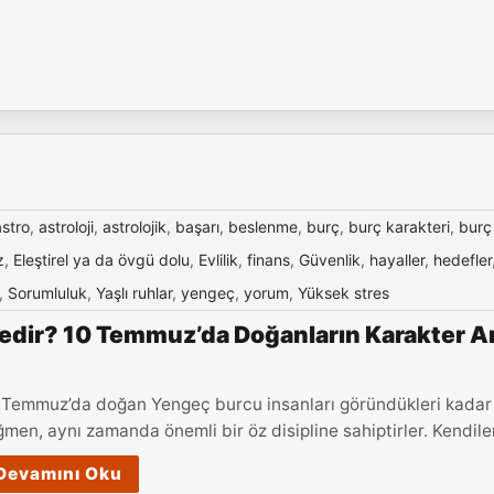
astro
,
astroloji
,
astrolojik
,
başarı
,
beslenme
,
burç
,
burç karakteri
,
burç
z
,
Eleştirel ya da övgü dolu
,
Evlilik
,
finans
,
Güvenlik
,
hayaller
,
hedefler
,
Sorumluluk
,
Yaşlı ruhlar
,
yengeç
,
yorum
,
Yüksek stres
dir? 10 Temmuz’da Doğanların Karakter An
 Temmuz’da doğan Yengeç burcu insanları göründükleri kadar sı
ğmen, aynı zamanda önemli bir öz disipline sahiptirler. Kendiler
Devamını Oku