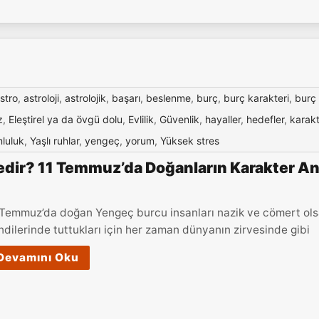
stro
,
astroloji
,
astrolojik
,
başarı
,
beslenme
,
burç
,
burç karakteri
,
burç
z
,
Eleştirel ya da övgü dolu
,
Evlilik
,
Güvenlik
,
hayaller
,
hedefler
,
karakt
luluk
,
Yaşlı ruhlar
,
yengeç
,
yorum
,
Yüksek stres
dir? 11 Temmuz’da Doğanların Karakter Ana
 Temmuz’da doğan Yengeç burcu insanları nazik ve cömert olsal
ndilerinde tuttukları için her zaman dünyanın zirvesinde gibi
Devamını Oku