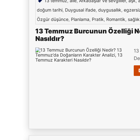
13 temmuz
,
aile
,
Arkadaşlar ve sevgililer
,
aşk
,
doğum tarihi
,
Duygusal ifade
,
duygusallık
,
egzersi
Özgür düşünce
,
Planlama
,
Pratik
,
Romantik
,
sağlık
13 Temmuz Burcunun Özelliği Ne
Nasıldır?
13
De