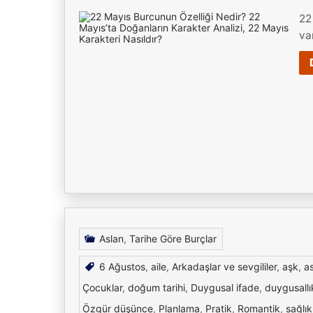
22
va
Aslan
,
Tarihe Göre Burçlar
6 Ağustos
,
aile
,
Arkadaşlar ve sevgililer
,
aşk
,
a
Çocuklar
,
doğum tarihi
,
Duygusal ifade
,
duygusallı
Özgür düşünce
,
Planlama
,
Pratik
,
Romantik
,
sağlık