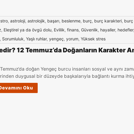
stro
,
astroloji
,
astrolojik
,
başarı
,
beslenme
,
burç
,
burç karakteri
,
burç
z
,
Eleştirel ya da övgü dolu
,
Evlilik
,
finans
,
Güvenlik
,
hayaller
,
hedefler
,
Sorumluluk
,
Yaşlı ruhlar
,
yengeç
,
yorum
,
Yüksek stres
dir? 12 Temmuz’da Doğanların Karakter An
 Temmuz’da doğan Yengeç burcu insanları sosyal ve aynı zaman
rinden duygusal bir düzeyde başkalarıyla bağlantı kurma ihti
Devamını Oku