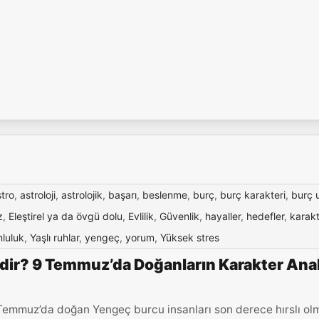
stro
,
astroloji
,
astrolojik
,
başarı
,
beslenme
,
burç
,
burç karakteri
,
burç 
z
,
Eleştirel ya da övgü dolu
,
Evlilik
,
Güvenlik
,
hayaller
,
hedefler
,
karakt
luluk
,
Yaşlı ruhlar
,
yengeç
,
yorum
,
Yüksek stres
ir? 9 Temmuz’da Doğanların Karakter Anal
Temmuz’da doğan Yengeç burcu insanları son derece hırslı ol