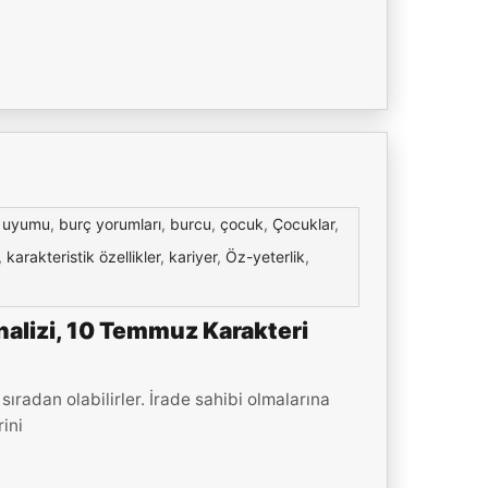
 uyumu
,
burç yorumları
,
burcu
,
çocuk
,
Çocuklar
,
,
karakteristik özellikler
,
kariyer
,
Öz-yeterlik
,
alizi, 10 Temmuz Karakteri
radan olabilirler. İrade sahibi olmalarına
ini