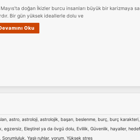
 Mayıs’ta doğan İkizler burcu insanları büyük bir karizmaya sa
rdır. Bir gün yüksek ideallerle dolu ve
Devamını Oku
slan
,
astro
,
astroloji
,
astrolojik
,
başarı
,
beslenme
,
burç
,
burç karakteri
k
,
egzersiz
,
Eleştirel ya da övgü dolu
,
Evlilik
,
Güvenlik
,
hayaller
,
hedef
,
Sorumluluk
,
Yaşlı ruhlar
,
yorum
,
Yüksek stres