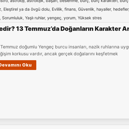
astro
,
astroloji
,
astrolojik
,
başarı
,
beslenme
,
burç
,
burç karakteri
,
burç
z
,
Eleştirel ya da övgü dolu
,
Evlilik
,
finans
,
Güvenlik
,
hayaller
,
hedefler
,
Sorumluluk
,
Yaşlı ruhlar
,
yengeç
,
yorum
,
Yüksek stres
dir? 13 Temmuz’da Doğanların Karakter An
 Temmuz doğumlu Yengeç burcu insanları, nazik ruhlarına uygun b
ğişim korkusu vardır, ancak gerçek doğalarını keşfetmek
Devamını Oku