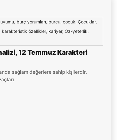
 uyumu
,
burç yorumları
,
burcu
,
çocuk
,
Çocuklar
,
,
karakteristik özellikler
,
kariyer
,
Öz-yeterlik
,
alizi, 12 Temmuz Karakteri
da sağlam değerlere sahip kişilerdir.
yaçları