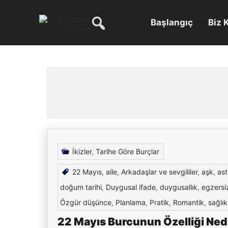
Skip
to
content
Başlangıç
Biz 
İkizler
,
Tarihe Göre Burçlar
22 Mayıs
,
aile
,
Arkadaşlar ve sevgililer
,
aşk
,
ast
doğum tarihi
,
Duygusal ifade
,
duygusallık
,
egzersi
Özgür düşünce
,
Planlama
,
Pratik
,
Romantik
,
sağlık
22 Mayıs Burcunun Özelliği Nedi