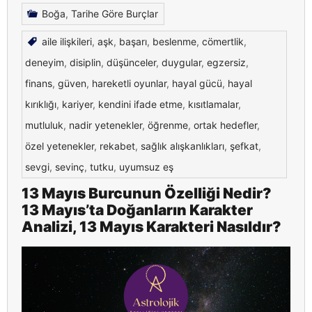
Boğa
,
Tarihe Göre Burçlar
aile ilişkileri
,
aşk
,
başarı
,
beslenme
,
cömertlik
,
deneyim
,
disiplin
,
düşünceler
,
duygular
,
egzersiz
,
finans
,
güven
,
hareketli oyunlar
,
hayal gücü
,
hayal
kırıklığı
,
kariyer
,
kendini ifade etme
,
kısıtlamalar
,
mutluluk
,
nadir yetenekler
,
öğrenme
,
ortak hedefler
,
özel yetenekler
,
rekabet
,
sağlık alışkanlıkları
,
şefkat
,
sevgi
,
sevinç
,
tutku
,
uyumsuz eş
13 Mayıs Burcunun Özelliği Nedir?
13 Mayıs’ta Doğanların Karakter
Analizi, 13 Mayıs Karakteri Nasıldır?