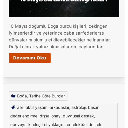
10 Mayıs doğumlu Boğa burcu kişileri, çekingen
iyimserlerdir ve yeterince çaba sarfederlerse
dünyalarını olumlu etkileyebileceklerine inanırlar.
Doğal olarak yalnız olmasalar da, paylarından
Devamını Oku
Boğa
,
Tarihe Göre Burçlar
aile
,
aktif yaşam
,
arkadaşlar
,
astroloji
,
başarı
,
değerlendirme
,
dışsal onay
,
duygusal destek
,
ebeveynlik
,
eleştirel yaklaşım
,
entelektüel destek
,