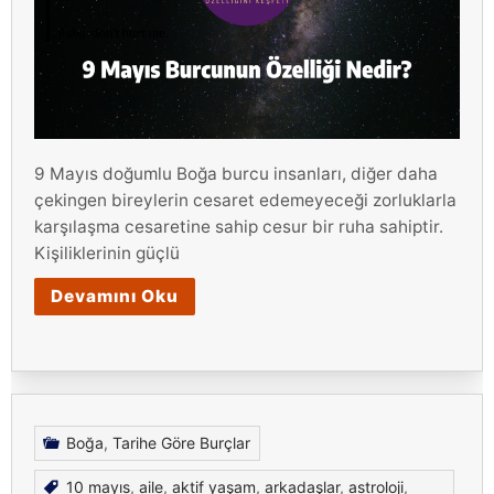
9 Mayıs doğumlu Boğa burcu insanları, diğer daha
çekingen bireylerin cesaret edemeyeceği zorluklarla
karşılaşma cesaretine sahip cesur bir ruha sahiptir.
Kişiliklerinin güçlü
Devamını Oku
Boğa
,
Tarihe Göre Burçlar
10 mayıs
,
aile
,
aktif yaşam
,
arkadaşlar
,
astroloji
,