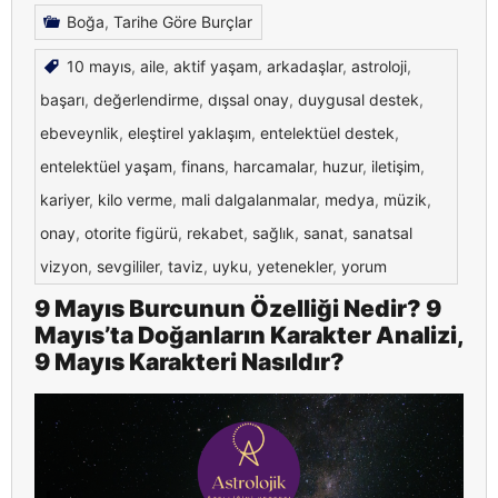
Boğa
,
Tarihe Göre Burçlar
10 mayıs
,
aile
,
aktif yaşam
,
arkadaşlar
,
astroloji
,
başarı
,
değerlendirme
,
dışsal onay
,
duygusal destek
,
ebeveynlik
,
eleştirel yaklaşım
,
entelektüel destek
,
entelektüel yaşam
,
finans
,
harcamalar
,
huzur
,
iletişim
,
kariyer
,
kilo verme
,
mali dalgalanmalar
,
medya
,
müzik
,
onay
,
otorite figürü
,
rekabet
,
sağlık
,
sanat
,
sanatsal
vizyon
,
sevgililer
,
taviz
,
uyku
,
yetenekler
,
yorum
9 Mayıs Burcunun Özelliği Nedir? 9
Mayıs’ta Doğanların Karakter Analizi,
9 Mayıs Karakteri Nasıldır?