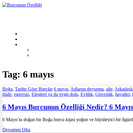
Skip
to
content
Tag:
6 mayıs
Boğa
,
Tarihe Göre Burçlar
6 mayıs
,
Adlarını duyurma
,
aile
,
Arkadaşlar
ifade
,
egzersiz
,
Eleştirel ya da övgü dolu
,
Evlilik
,
Güvenlik
,
hayaller
,
6 Mayıs Burcunun Özelliği Nedir? 6 Mayıs
6 Mayıs’ta doğan bir Boğa burcu kişisi yoğun ve büyüleyici bir figürdü
Devamını Oku