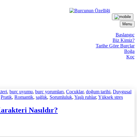
Menu
Başlangıç
Biz Kimiz?
Tarihe Göre Burçlar
Boğa
Koç
teri
,
burç uyumu
,
burç yorumları
,
Çocuklar
,
doğum tarihi
,
Duygusal
,
Pratik
,
Romantik
,
sağlık
,
Sorumluluk
,
Yaşlı ruhlar
,
Yüksek stres
arakteri Nasıldır?