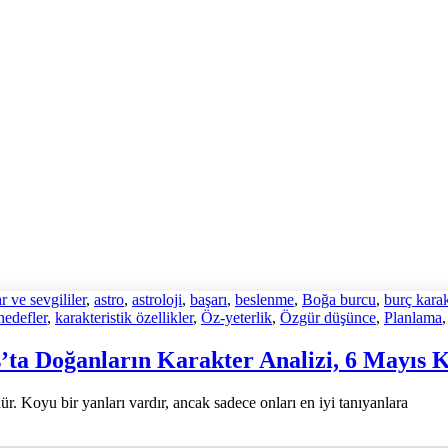
 ve sevgililer
,
astro
,
astroloji
,
başarı
,
beslenme
,
Boğa burcu
,
burç karak
hedefler
,
karakteristik özellikler
,
Öz-yeterlik
,
Özgür düşünce
,
Planlama
’ta Doğanların Karakter Analizi, 6 Mayıs K
r. Koyu bir yanları vardır, ancak sadece onları en iyi tanıyanlara